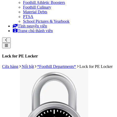
Foothill Athletic Boosters
Foothill Culinary
Material Debts
PTSA
School Pictures & Yearbook
Tình nguyện viên
Trang chủ thành viên
Lock for PE Locker
Cửa hàng
Nổi bật
*Foothill Departments*
Lock for PE Locker