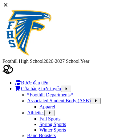
Foothill High School
2026-2027 School Year
Bước đầu tiên
Cửa hàng trực tuyến
*Foothill Departments*
Associated Student Body (ASB)
Apparel
Athletics
Fall Sports
Spring Sports
Winter Sports
Band Boosters